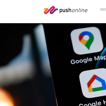
push
online
DO