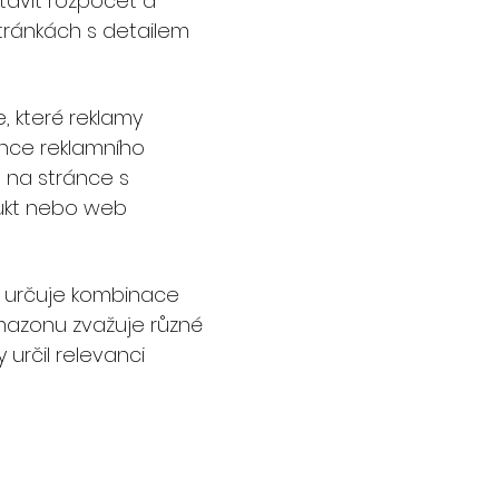
tavit rozpočet a
tránkách s detailem
, které reklamy
ance reklamního
 na stránce s
dukt nebo web
my určuje kombinace
Amazonu zvažuje různé
 určil relevanci