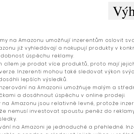
Výh
amy na Amazonu umožňují inzerentům oslovit svo
zonu již vyhledávají a nakupují produkty v konkr
odobnost úspěchu reklamy.
cílem je prodat více produktů, proto mají jeji
nverze. Inzerenti mohou také sledovat výkon svý
dosáhli lepších výsledků.
Inzerování na Amazonii umožňuje malým a stře
ačkami a dosáhnout úspěchu v online prodeji.
y na Amazonu jsou relativně levné, protože inzer
 že nemusí investovat spoustu peněz do reklamy
ledky.
vání na Amazoni je jednoduché a přehledné. In