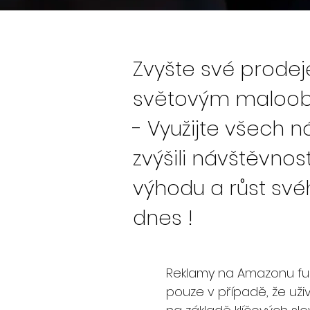
Zvyšte své prode
světovým maloob
- Využijte všech n
zvýšili návštěvnos
výhodu a růst sv
dnes !
Reklamy na Amazonu fung
pouze v případě, že uživ