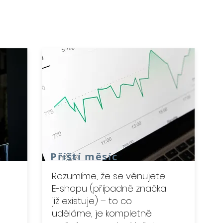
Příští měsíc
Rozumíme, že se věnujete
E-shopu (případně značka
již existuje) – to co
uděláme, je kompletně