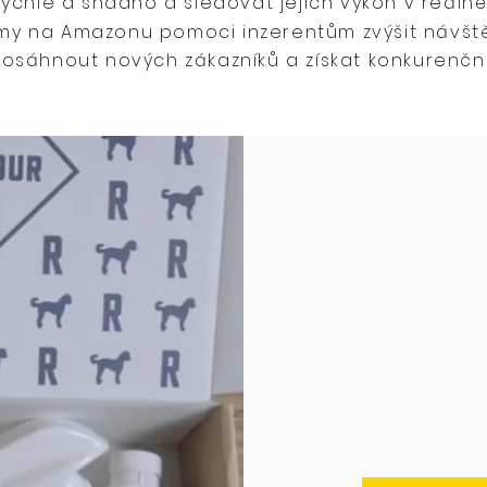
rychle a snadno a sledovat jejich výkon v reáln
my na Amazonu pomoci inzerentům zvýšit návš
osáhnout nových zákazníků a získat konkurenční