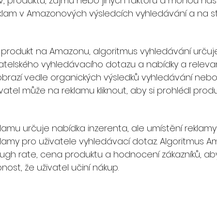
ov, produktů, zájmů nebo jiných faktorů a mohou nas
eklam v Amazonových výsledcích vyhledávání a na s
 produkt na Amazonu, algoritmus vyhledávání určuje
vatelského vyhledávacího dotazu a nabídky a relev
obrazí vedle organických výsledků vyhledávání nebo
vatel může na reklamu kliknout, aby si prohlédl pro
eklamu určuje nabídka inzerenta, ale umístění rekla
lamy pro uživatele vyhledávací dotaz. Algoritmus 
hrough rate, cena produktu a hodnocení zákazníků, aby
st, že uživatel učiní nákup.