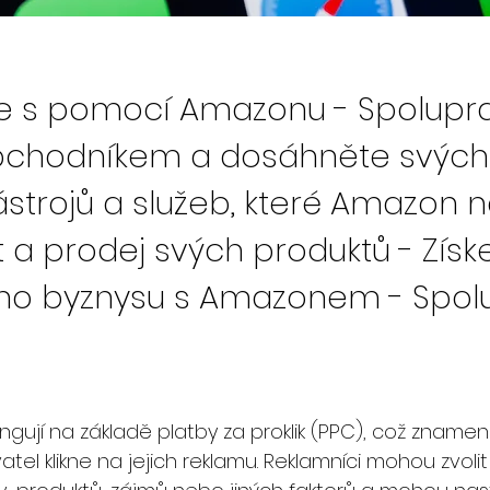
je s pomocí Amazonu - Spolupra
chodníkem a dosáhněte svých 
ástrojů a služeb, které Amazon n
t a prodej svých produktů - Získ
ého byznysu s Amazonem - Spolu
ují na základě platby za proklik (PPC), což znamená,
atel klikne na jejich reklamu. Reklamníci mohou zvolit