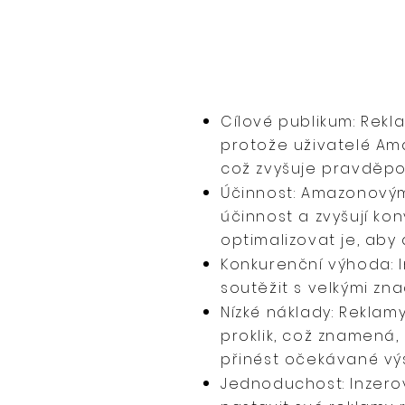
Cílové publikum: Rekl
protože uživatelé Ama
což zvyšuje pravděp
Účinnost: Amazonovým 
účinnost a zvyšují ko
optimalizovat je, aby 
Konkurenční výhoda: 
soutěžit s velkými zn
Nízké náklady: Reklam
proklik, což znamená,
přinést očekávané výs
Jednoduchost: Inzero