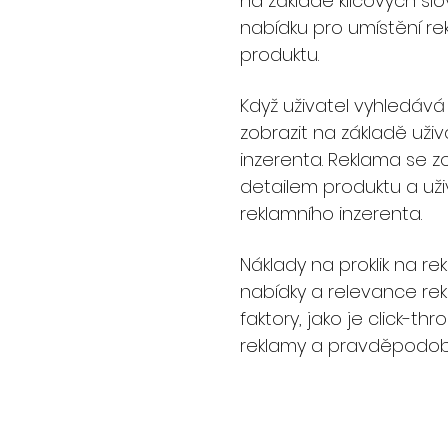
na základě klíčových sl
nabídku pro umístění r
produktu.
Když uživatel vyhledává
zobrazit na základě uži
inzerenta. Reklama se z
detailem produktu a uži
reklamního inzerenta.
Náklady na proklik na r
nabídky a relevance rek
faktory, jako je click-t
reklamy a pravděpodobno