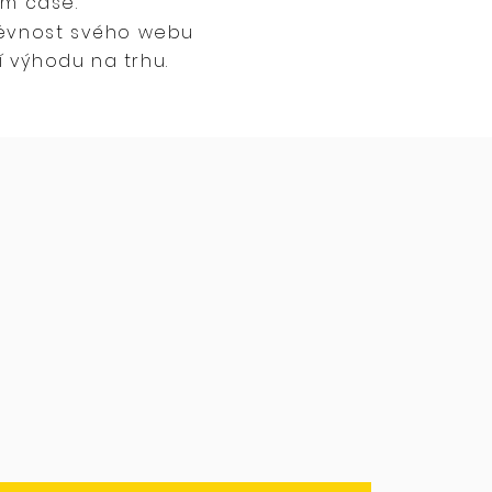
ém čase.
těvnost svého webu
 výhodu na trhu.