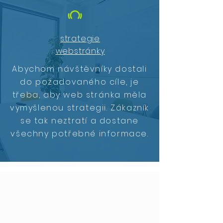
strategie
webstránky
Abychom návštěvníky dostali
do požadovaného cíle, je
třeba, aby web stránka měla
vymyšlenou strategii. Zákazník
se tak neztratí a dostane
všechny potřebné informace.