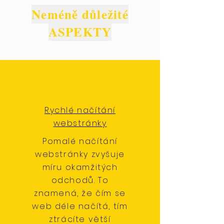
Neméně důležité
ASPEKTY
Rychlé načítání
webstránky
Pomalé načítání
webstránky zvyšuje
míru okamžitých
odchodů. To
znamená, že čím se
web déle načítá, tím
ztrácíte větší