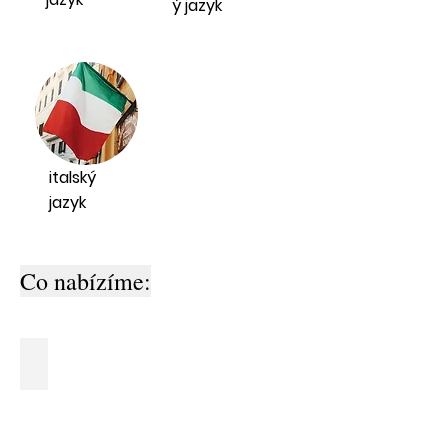
ý jazyk
italský
jazyk
Co nabízíme:
WEB STRÁNKY