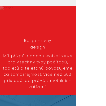
Responzívny
design
Mít přizpůsobenou web stránky
pro všechny typy počítačů,
tabletů a telefonů považujeme
za samozřejmost. Více než 50%
přístupů jde právě z mobilních
zařízení.