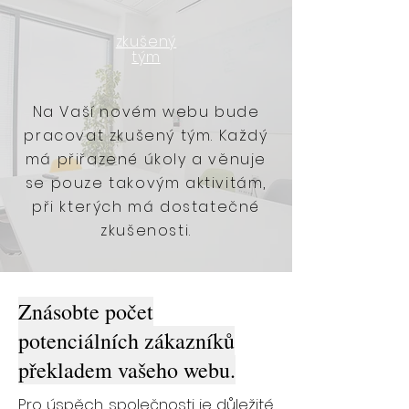
zkušený
tým
Na Vaší novém webu bude
pracovat zkušený tým. Každý
má přiřazené úkoly a věnuje
se pouze takovým aktivitám,
při kterých má dostatečné
zkušenosti.
Znásobte počet
potenciálních zákazníků
překladem vašeho webu.
Pro úspěch společnosti je důležité