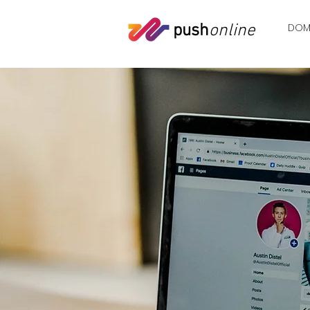
push
online
DO