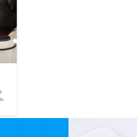
B
lu.