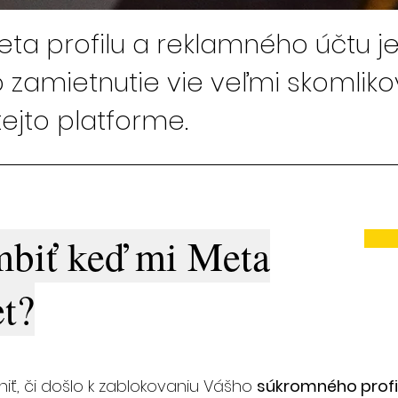
ta profilu a reklamného účtu j
o zamietnutie vie veľmi skomliko
ejto platforme.
biť keď mi Meta
et?
niť, či došlo k zablokovaniu Vášho
súkromného profi