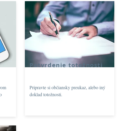
Potvrdenie totožnosti
tvom
Pripravte si občiansky preukaz, alebo iný
o
doklad totožnosti.