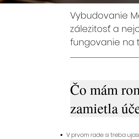
Vybudovanie Me
zálezitosť a nej
fungovanie na t
Čo mám rom
zamietla úč
V prvom rade si treba ujas