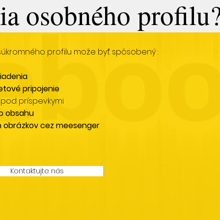
ia osobného profilu
súkromného profilu može byť spôsobený :
iadenia
netové pripojenie
pod príspevkymi
o obsahu
 obrázkov cez meesenger
Kontaktujte nás