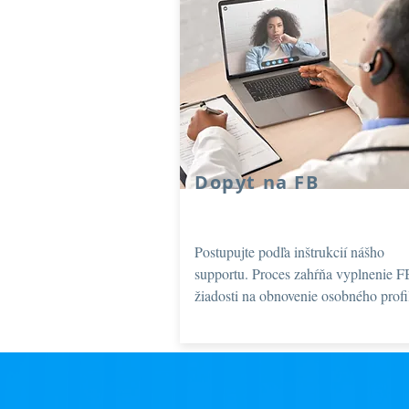
Dopyt na FB
Postupujte podľa inštrukcií nášho
supportu. Proces zahŕňa vyplnenie F
žiadosti na obnovenie osobného profi