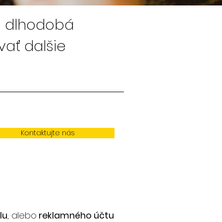
e dlhodobá
vať dalšie
Kontaktujte nás
lu
, alebo
reklamného účtu