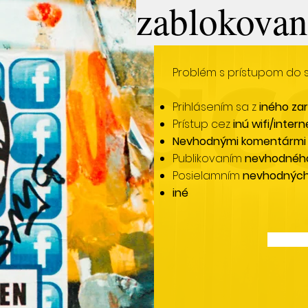
zablokovan
Problém s prístupom do 
Prihlásením sa z
iného zar
Prístup cez
inú wifi/inter
Nevhodnými komentármi
Publikovaním
nevhodnéh
Posielamním
nevhodných
iné