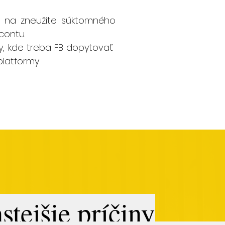
 na zneužite súktomného
contu.
y, kde treba FB dopytovať
platformy
stejšie príčiny