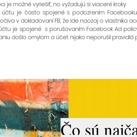
i je možné vyriešiť, no vyžadujú si viaceré kroky
 účtu je často spojené s podozrením Facebooku
očíva v dokladovaní FB, že ide naozaj o vlastníka ac
účtu je spojené s porušovaním Facebook Ad polic
aniu došlo omylom a účet nijako neporušil pravidlá 
Čo sú najča